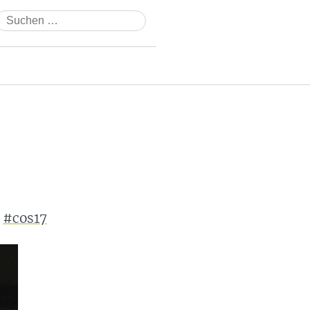
Suchen
nach:
.
#cos17