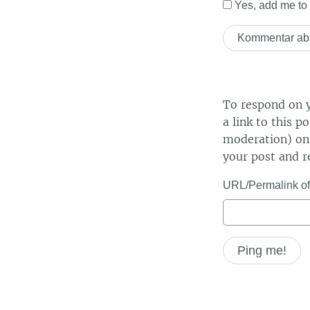
Yes, add me to y
To respond on y
a link to this p
moderation) on 
your post and r
URL/Permalink of 