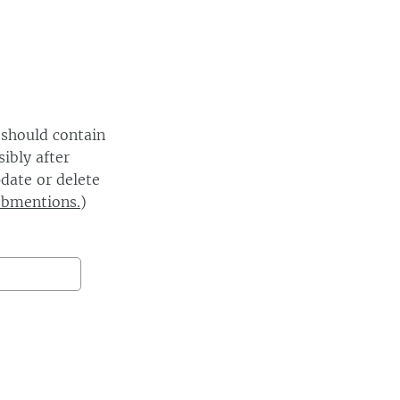
 should contain
ibly after
date or delete
ebmentions.
)