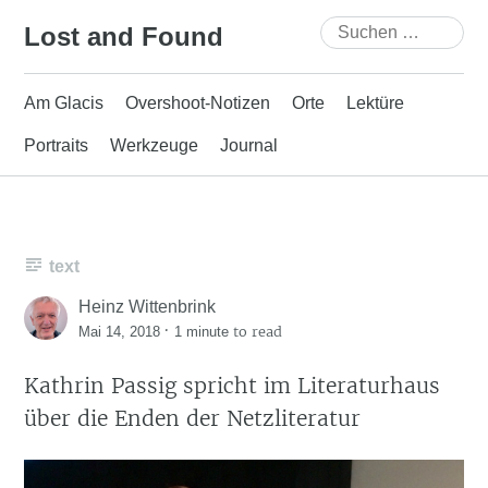
Skip
Suchen
Lost and Found
to
nach:
content
Am Glacis
Overshoot-Notizen
Orte
Lektüre
Portraits
Werkzeuge
Journal
text
Heinz Wittenbrink
·
to read
Mai 14, 2018
1 minute
Kathrin Passig spricht im Literaturhaus
über die Enden der Netzliteratur