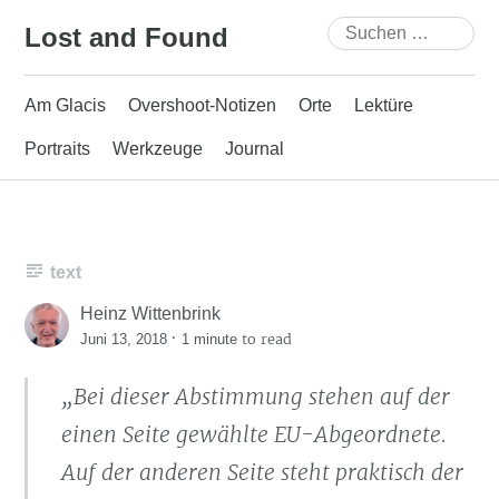
Skip
Suchen
Lost and Found
to
nach:
content
Am Glacis
Overshoot-Notizen
Orte
Lektüre
Portraits
Werkzeuge
Journal
text
Heinz Wittenbrink
·
to read
Juni 13, 2018
1 minute
„Bei dieser Abstimmung stehen auf der
einen Seite gewählte EU-Abgeordnete.
Auf der anderen Seite steht praktisch der