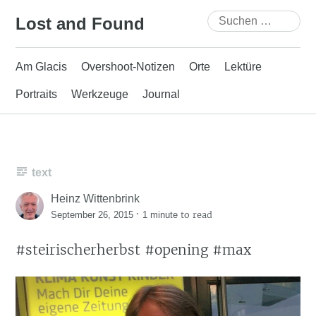
Skip
Suchen
Lost and Found
to
nach:
content
Am Glacis
Overshoot-Notizen
Orte
Lektüre
Portraits
Werkzeuge
Journal
text
Heinz Wittenbrink
·
to read
September 26, 2015
1 minute
#steirischerherbst #opening #max