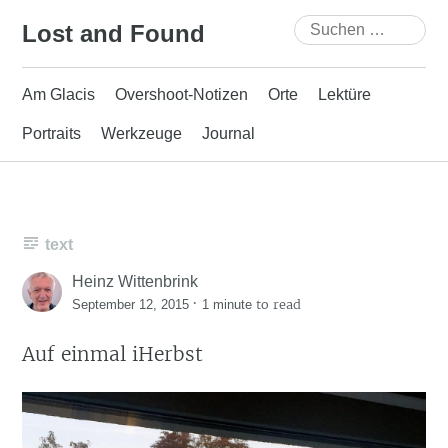
Skip
Suchen
Lost and Found
to
nach:
content
Am Glacis
Overshoot-Notizen
Orte
Lektüre
Portraits
Werkzeuge
Journal
text
Heinz Wittenbrink
·
to read
September 12, 2015
1 minute
Auf einmal iHerbst