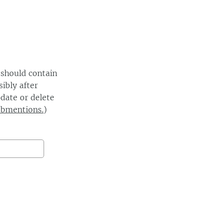
 should contain
ibly after
date or delete
ebmentions.
)