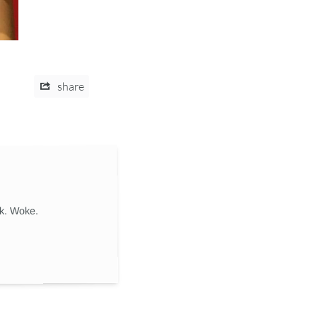
share
ik. Woke.