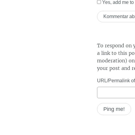
Yes, add me to y
To respond on y
a link to this p
moderation) on 
your post and r
URL/Permalink of 