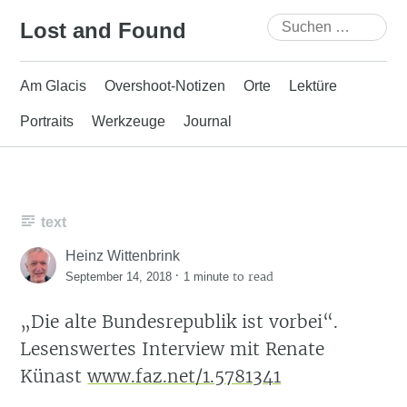
Skip
Suchen
Lost and Found
to
nach:
content
Am Glacis
Overshoot-Notizen
Orte
Lektüre
Portraits
Werkzeuge
Journal
text
Heinz Wittenbrink
·
to read
September 14, 2018
1 minute
„Die alte Bundesrepublik ist vorbei“.
Lesenswertes Interview mit Renate
Künast
www.faz.net/1.5781341