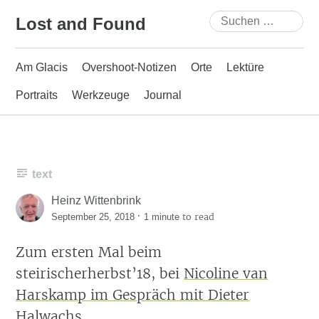
Skip
Suchen
Lost and Found
to
nach:
content
Am Glacis
Overshoot-Notizen
Orte
Lektüre
Portraits
Werkzeuge
Journal
text
Heinz Wittenbrink
·
to read
September 25, 2018
1 minute
Zum ersten Mal beim
steirischerherbst’18, bei
Nicoline van
Harskamp im Gespräch mit Dieter
Halwachs