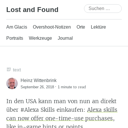
Skip
Suchen
Lost and Found
to
nach:
content
Am Glacis
Overshoot-Notizen
Orte
Lektüre
Portraits
Werkzeuge
Journal
text
Heinz Wittenbrink
·
to read
September 26, 2018
1 minute
In den USA kann man von nun an direkt
über #Alexa Skills einkaufen:
Alexa skills
can now offer one-time-use purchases,
like in-game hints or points