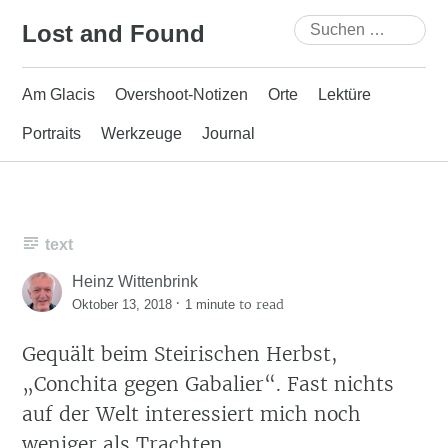
Skip
Suchen
Lost and Found
to
nach:
content
Am Glacis
Overshoot-Notizen
Orte
Lektüre
Portraits
Werkzeuge
Journal
text
Heinz Wittenbrink
·
to read
Oktober 13, 2018
1 minute
Gequält beim Steirischen Herbst,
„Conchita gegen Gabalier“. Fast nichts
auf der Welt interessiert mich noch
weniger als Trachten.