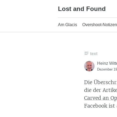
Skip
Lost and Found
to
content
Am Glacis
Overshoot-Notizen
text
Heinz Witt
Dezember 19
Die Überschri
die der Arti
Carved an Op
Facebook ist 