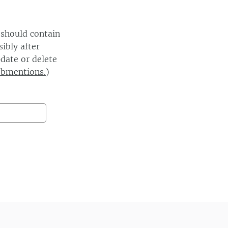
 should contain
ibly after
date or delete
ebmentions.
)