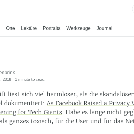
Orte
Lektüre
Portraits
Werkzeuge
Journal
enbrink
·
to read
, 2018
1 minute
ft liest sich viel harmloser, als die skandalöse
kel dokumentiert:
As Facebook Raised a Privacy W
ening for Tech Giants
. Habe es lange nicht geg
als ganzes toxisch, für die User und für das Ne