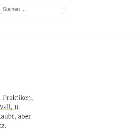
Suchen
nach:
n Praktiken,
all, It
laubt, aber
tz.