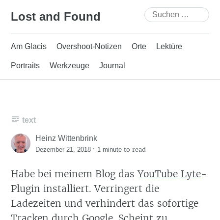
Skip
Suchen
Lost and Found
to
nach:
content
Am Glacis
Overshoot-Notizen
Orte
Lektüre
Portraits
Werkzeuge
Journal
text
Heinz Wittenbrink
·
to read
Dezember 21, 2018
1 minute
Habe bei meinem Blog das
YouTube Lyte
-
Plugin installiert. Verringert die
Ladezeiten und verhindert das sofortige
Tracken durch Google. Scheint zu