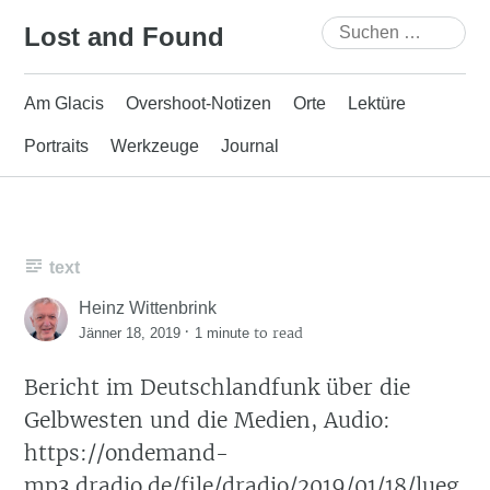
Skip
Suchen
Lost and Found
to
nach:
content
Am Glacis
Overshoot-Notizen
Orte
Lektüre
Portraits
Werkzeuge
Journal
text
Heinz Wittenbrink
·
to read
Jänner 18, 2019
1 minute
Bericht im Deutschlandfunk über die
Gelbwesten und die Medien, Audio:
https://ondemand-
mp3.dradio.de/file/dradio/2019/01/18/lueg