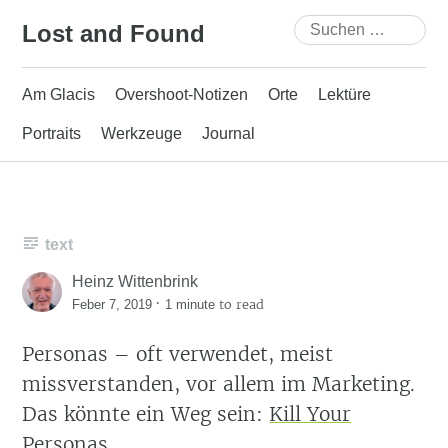
Skip
Suchen
Lost and Found
to
nach:
content
Am Glacis
Overshoot-Notizen
Orte
Lektüre
Portraits
Werkzeuge
Journal
text
Heinz Wittenbrink
·
to read
Feber 7, 2019
1 minute
Personas – oft verwendet, meist
missverstanden, vor allem im Marketing.
Das könnte ein Weg sein:
Kill Your
Personas