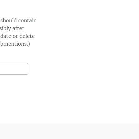
 should contain
ibly after
date or delete
ebmentions.
)