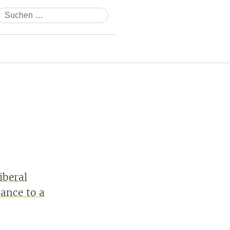
Suchen
nach:
n
iberal
ance to a