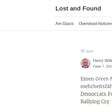
Skip
Lost and Found
to
content
Am Glacis
Overshoot-Notizen
text
Heinz Witt
Feber 7, 201
Einen
Green 
mehrheitsfäh
Democrats Fo
Rallying Cry