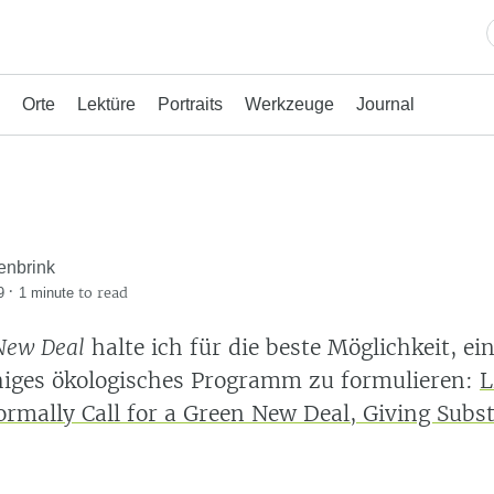
Orte
Lektüre
Portraits
Werkzeuge
Journal
enbrink
·
to read
9
1 minute
New Deal
halte ich für die beste Möglichkeit, ei
iges ökologisches Programm zu formulieren:
L
rmally Call for a Green New Deal, Giving Subst