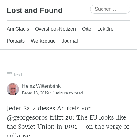
Skip
Suchen
Lost and Found
to
nach:
content
Am Glacis
Overshoot-Notizen
Orte
Lektüre
Portraits
Werkzeuge
Journal
text
Heinz Wittenbrink
·
to read
Feber 13, 2019
1 minute
Jeder Satz dieses Artikels von
@georgesoros trifft zu:
The EU looks like
the Soviet Union in 1991 – on the verge of
collapse