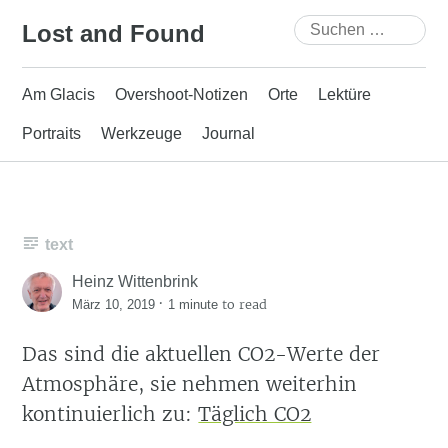
Skip
Suchen
Lost and Found
to
nach:
content
Am Glacis
Overshoot-Notizen
Orte
Lektüre
Portraits
Werkzeuge
Journal
text
Heinz Wittenbrink
·
to read
März 10, 2019
1 minute
Das sind die aktuellen CO2-Werte der
Atmosphäre, sie nehmen weiterhin
kontinuierlich zu:
Täglich CO2