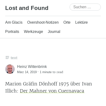
Skip
Suchen
Lost and Found
to
nach:
content
Am Glacis
Overshoot-Notizen
Orte
Lektüre
Portraits
Werkzeuge
Journal
text
Heinz Wittenbrink
·
to read
März 14, 2019
1 minute
Marion Gräfin Dönhoff 1975 über Ivan
Illich:
Der Mahner von Cuernavaca