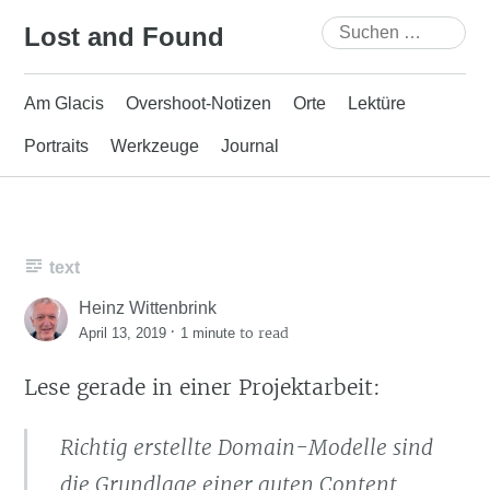
Skip
Suchen
Lost and Found
to
nach:
content
Am Glacis
Overshoot-Notizen
Orte
Lektüre
Portraits
Werkzeuge
Journal
text
Heinz Wittenbrink
·
to read
April 13, 2019
1 minute
Lese gerade in einer Projektarbeit:
Richtig erstellte Domain-Modelle sind
die Grundlage einer guten Content