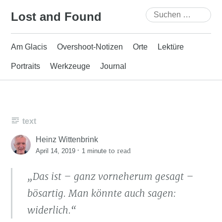
Skip
Suchen
Lost and Found
to
nach:
content
Am Glacis
Overshoot-Notizen
Orte
Lektüre
Portraits
Werkzeuge
Journal
text
Heinz Wittenbrink
·
to read
April 14, 2019
1 minute
„Das ist – ganz vorneherum gesagt –
bösartig. Man könnte auch sagen:
widerlich.“