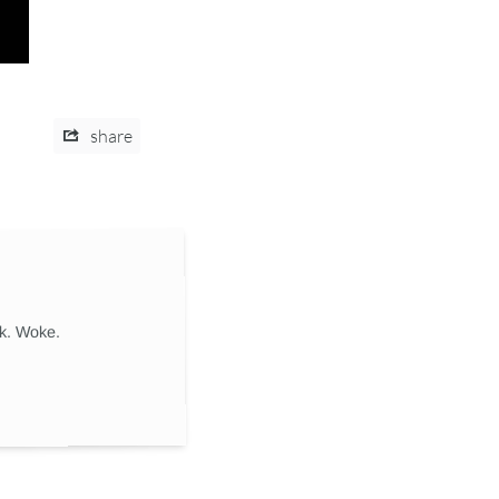
share
ik. Woke.