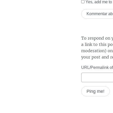
Yes, add me to y
To respond on y
a link to this p
moderation) on 
your post and r
URL/Permalink of 