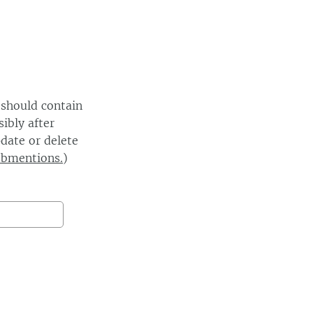
 should contain
ibly after
date or delete
ebmentions.
)