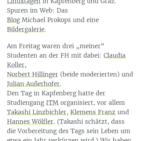
Linuxtagen
in Kapfenberg und Graz.
Spuren im Web: Das
Blog
Michael Prokops und eine
Bildergalerie
.
Am Freitag waren drei „meiner“
Studenten an der FH mit dabei:
Claudia
Koller
,
Norbert Hillinger
(beide moderierten) und
Julian Außerhofer
.
Den Tag in Kapfenberg hatte der
Studiengang
ITM
organisiert, vor allem
Takashi Linzbichler
,
Klemens Franz
und
Hannes Wölfler
. (Takashi schätzt, dass
die Vorbereitung des Tags sein Leben um
etwa ein Jahr verkürzen wird.) Wir haben