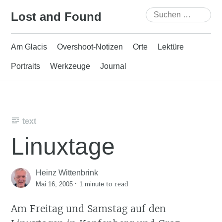
Skip
Suchen
Lost and Found
to
nach:
content
Am Glacis
Overshoot-Notizen
Orte
Lektüre
Portraits
Werkzeuge
Journal
text
Linuxtage
Heinz Wittenbrink
·
to read
Mai 16, 2005
1 minute
Am Freitag und Samstag auf den