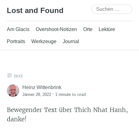
Skip
Suchen
Lost and Found
to
nach:
content
Am Glacis
Overshoot-Notizen
Orte
Lektüre
Portraits
Werkzeuge
Journal
text
Heinz Wittenbrink
·
to read
Jänner 28, 2022
1 minute
Bewegender Text über Thich Nhat Hanh,
danke!