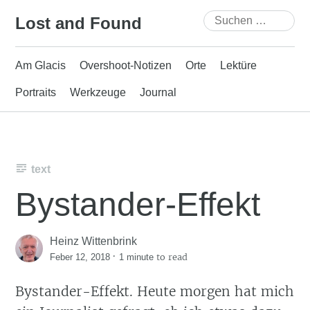
Skip
Suchen
Lost and Found
to
nach:
content
Am Glacis
Overshoot-Notizen
Orte
Lektüre
Portraits
Werkzeuge
Journal
text
Bystander-Effekt
Heinz Wittenbrink
·
to read
Feber 12, 2018
1 minute
Bystander-Effekt. Heute morgen hat mich