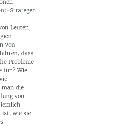
ionen
ent-Strategen
von Leuten,
egien
en von
fahren, dass
che Probleme
e tun? Wie
Wie
t man die
ellung von
Ziemlich
ist, wie sie
es