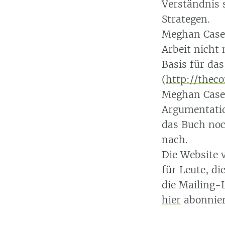
Verständnis 
Strategen.
Meghan Casey
Arbeit nicht
Basis für das
(
http://theco
Meghan Casey
Argumentatio
das Buch noc
nach.
Die Website v
für Leute, d
die Mailing-
hier
abonnier