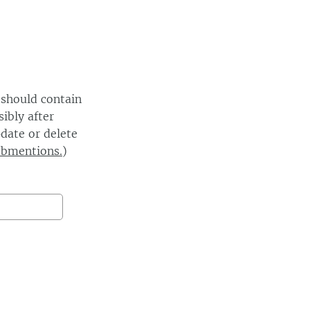
 should contain
ibly after
date or delete
ebmentions.
)