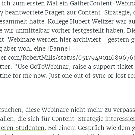
 ich zum ersten Mal ein
GatherContent
-Webina
y
beantwortete Fragen zur Content-Strategie, 
esammelt hatte. Kollege
Hubert Weitzer
war au
 wir unmittelbar vorher festgestellt haben. Di
nt-Webinare werden
hier
archiviert—gestern ga
 aber wohl eine [Panne]
tter.com/RobertMills/status/6517949011689676
tter: "Use GoToWebinar, raise a support ticket
ine for me now. Just one out of sync or lost re
rsuchen, diese Webinare nicht mehr zu verpass
allen, die sich für Content-Strategie interessie
eren Studenten
. Bei einem Gespräch wie dem g