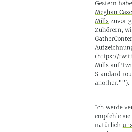
Gestern habe
Meghan Case
Mills
zuvor g
Zuhörern, wie
GatherConte
Aufzeichnung
(
https://twi
Mills auf Twi
Standard rout
another."").
Ich werde ve
empfehle sie 
natürlich
uns