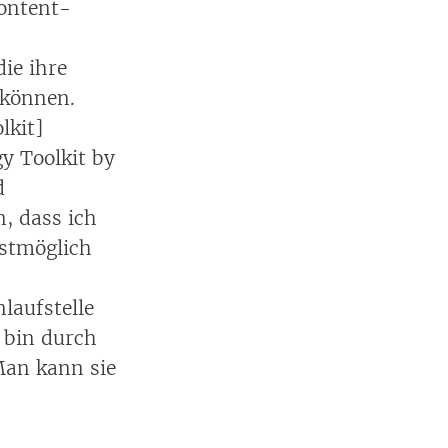
Content-
ie ihre
 können.
lkit]
y Toolkit by
d
, dass ich
lstmöglich
laufstelle
 bin durch
Man kann sie