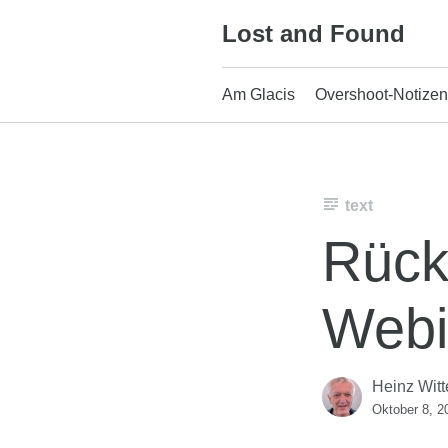
Skip
Lost and Found
to
content
Am Glacis
Overshoot-Notizen
text
Rück
Webi
Heinz Witt
Oktober 8, 2