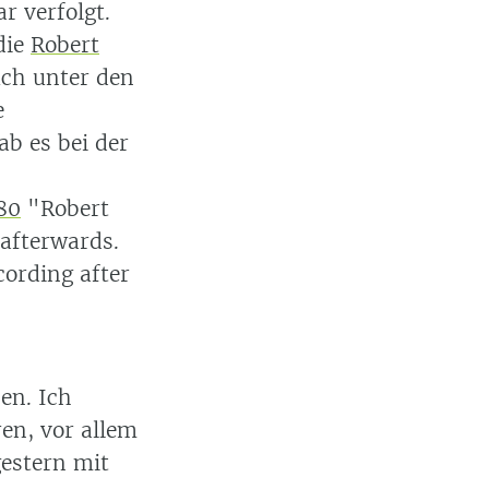
r verfolgt.
die
Robert
ch unter den
e
b es bei der
80
"Robert
 afterwards.
cording after
en. Ich
ren, vor allem
estern mit