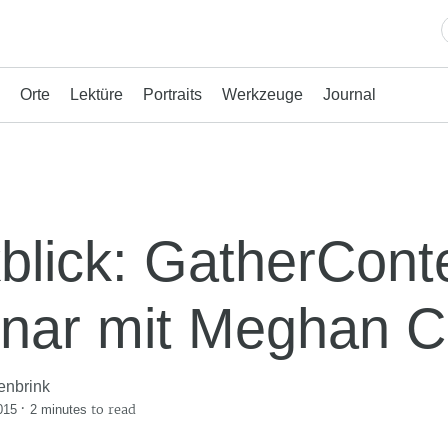
Orte
Lektüre
Portraits
Werkzeuge
Journal
blick: GatherCont
nar mit Meghan 
enbrink
·
to read
015
2 minutes