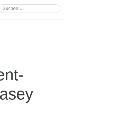
Suchen
nach:
ent-
Casey