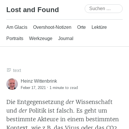
Skip
Suchen
Lost and Found
to
nach:
content
Am Glacis
Overshoot-Notizen
Orte
Lektüre
Portraits
Werkzeuge
Journal
text
Heinz Wittenbrink
·
to read
Feber 17, 2021
1 minute
Die Entgegensetzung
der
Wissenschaft
und
der
Politik ist falsch. Es geht um
bestimmte Akteure in einem bestimmten
Kontext, wie z.B. das Virus oder das CO2