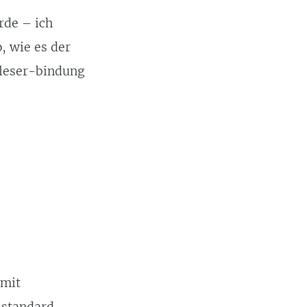
rde – ich
, wie es der
 leser-bindung
 mit
 standard