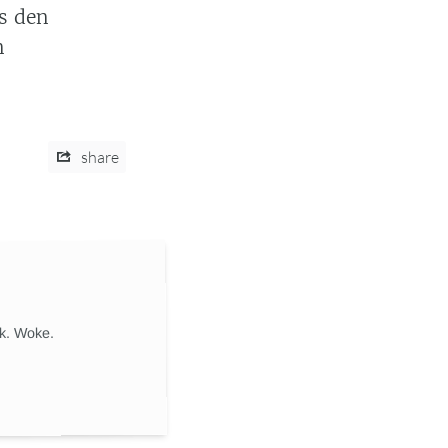
s den
n
share
ik. Woke.