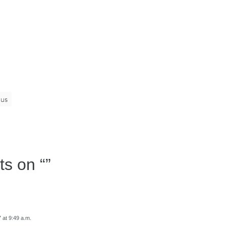
mus
ts on “
”
 at 9:49 a.m.