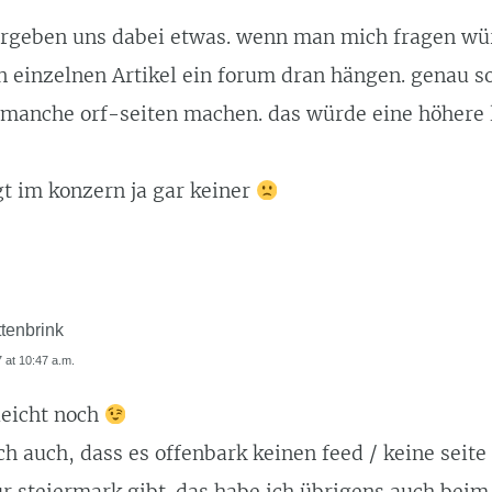
ergeben uns dabei etwas. wenn man mich fragen wü
 einzelnen Artikel ein forum dran hängen. genau so
 manche orf-seiten machen. das würde eine höhere
t im konzern ja gar keiner
tenbrink
 at 10:47 a.m.
leicht noch
ch auch, dass es offenbark keinen feed / keine seite
r steiermark gibt. das habe ich übrigens auch beim