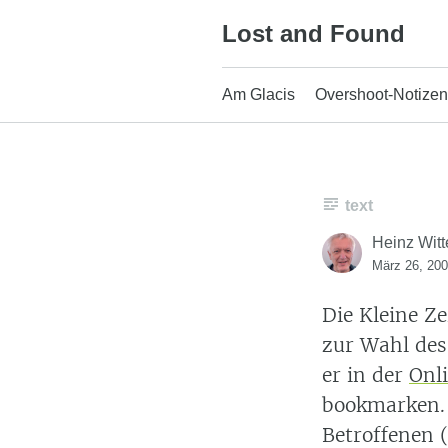
Skip
Lost and Found
to
content
Am Glacis
Overshoot-Notizen
text
Heinz Witt
März 26, 20
Die Kleine Z
zur Wahl des
er in der
Onl
bookmarken. 
Betroffenen 