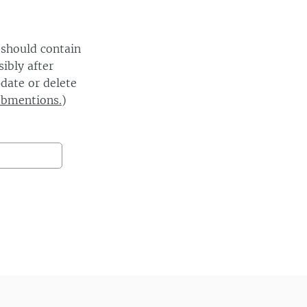
 should contain
ibly after
date or delete
ebmentions.
)