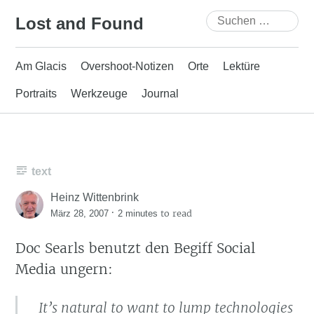
Skip
Suchen
Lost and Found
to
nach:
content
Am Glacis
Overshoot-Notizen
Orte
Lektüre
Portraits
Werkzeuge
Journal
text
Heinz Wittenbrink
·
to read
März 28, 2007
2 minutes
Doc Searls benutzt den Begiff Social
Media ungern:
It’s natural to want to lump technologies