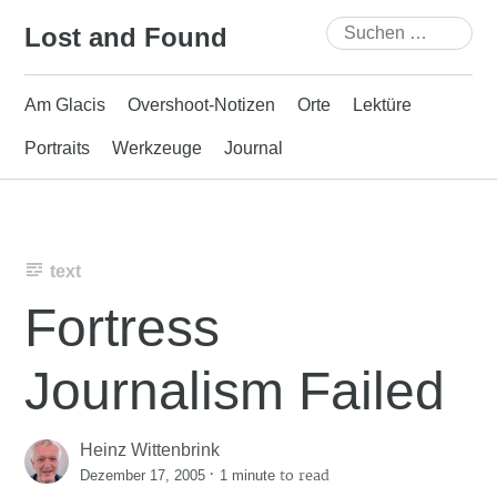
Skip
Suchen
Lost and Found
to
nach:
content
Am Glacis
Overshoot-Notizen
Orte
Lektüre
Portraits
Werkzeuge
Journal
text
Fortress
Journalism Failed
Heinz Wittenbrink
·
to read
Dezember 17, 2005
1 minute