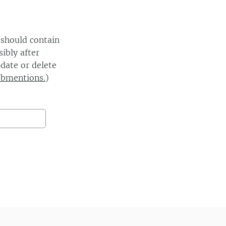
 should contain
ibly after
date or delete
ebmentions.
)