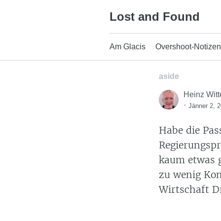
Skip
Lost and Found
to
content
Am Glacis
Overshoot-Notizen
aside
Heinz Witt
·
Jänner 2, 
Habe die Pas
Regierungspr
kaum etwas g
zu wenig Kon
Wirtschaft D