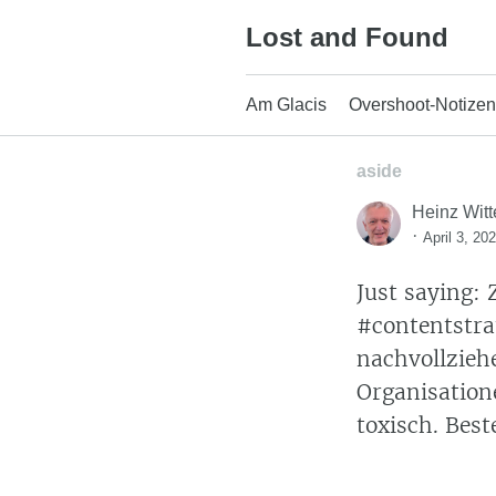
Skip
Lost and Found
to
content
Am Glacis
Overshoot-Notizen
aside
Heinz Witt
·
April 3, 20
Just saying: 
#contentstr
nachvollzieh
Organisation
toxisch. Best