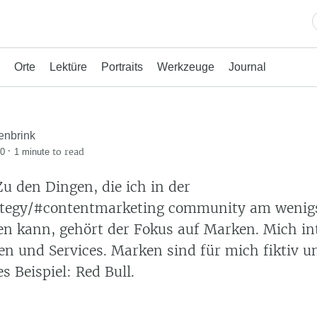
Orte
Lektüre
Portraits
Werkzeuge
Journal
enbrink
·
to read
20
1 minute
Zu den Dingen, die ich in der
ategy/#contentmarketing community am wenig
en kann, gehört der Fokus auf Marken. Mich in
en und Services. Marken sind für mich fiktiv un
es Beispiel: Red Bull.