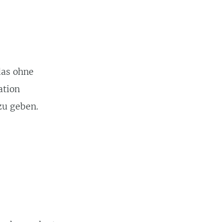
das ohne
ation
zu geben.