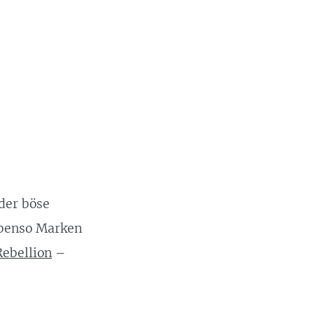
der böse
 ebenso Marken
Rebellion
–