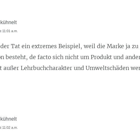
 kühnelt
at 11:01 a.m.
n der Tat ein extremes Beispiel, weil die Marke ja z
 besteht, de facto sich nicht um Produkt und ander
hat außer Lehrbuchcharakter und Umweltschäden wen
 kühnelt
at 11:02 a.m.