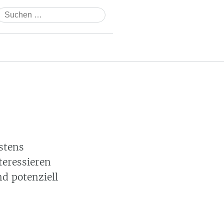
Suchen
nach:
stens
teressieren
d potenziell