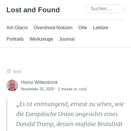
Skip
Suchen
Lost and Found
to
nach:
content
Am Glacis
Overshoot-Notizen
Orte
Lektüre
Portraits
Werkzeuge
Journal
text
Heinz Wittenbrink
·
to read
November 25, 2025
1 minute
„Es ist entmutigend, erneut zu sehen, wie
die Europäische Union angesichts eines
Donald Trump, dessen mafiöse Brutalität