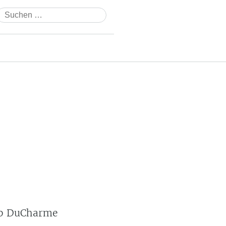
Suchen
nach:
ob DuCharme