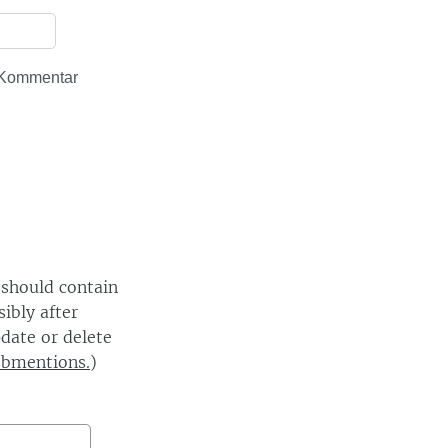
 Kommentar
 should contain
ibly after
date or delete
ebmentions.
)