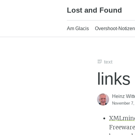
Skip
Lost and Found
to
content
Am Glacis
Overshoot-Notizen
text
links
Heinz Witt
November 7,
XMLmin
Freeware