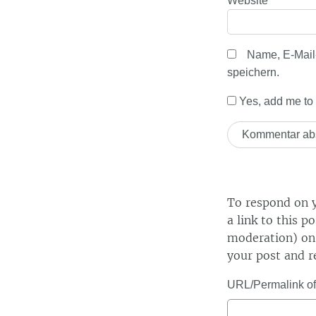
Website
Name, E-Mail
speichern.
Yes, add me to y
To respond on y
a link to this p
moderation) on 
your post and r
URL/Permalink of 