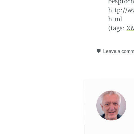
besproch
http://w
html
(tags:
X
Leave a comm