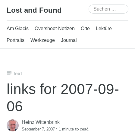
Skip
Suchen
Lost and Found
to
nach:
content
Am Glacis
Overshoot-Notizen
Orte
Lektüre
Portraits
Werkzeuge
Journal
text
links for 2007-09-
06
Heinz Wittenbrink
·
to read
September 7, 2007
1 minute