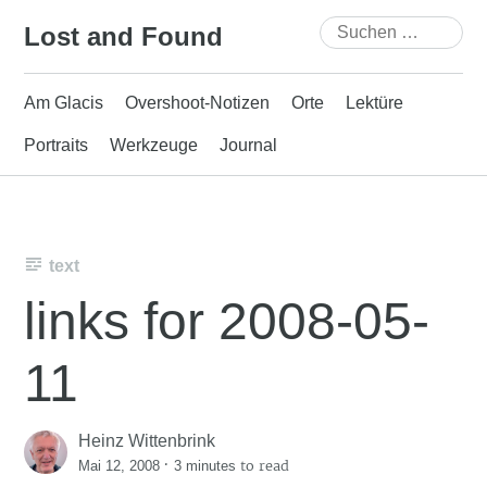
Skip
Suchen
Lost and Found
to
nach:
content
Am Glacis
Overshoot-Notizen
Orte
Lektüre
Portraits
Werkzeuge
Journal
text
links for 2008-05-
11
Heinz Wittenbrink
·
to read
Mai 12, 2008
3 minutes