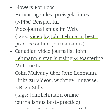
Flowers For Food
Hervorragendes, preisgekröntes
(NPPA) Beispiel für
Videojournalismus im Web.
(tags:
video
by:JohnLehmann
best-
practice
online-journalismus
)
Canadian video journalist John
Lehmann’s star is rising « Mastering
Multimedia
Colin Mulvany über John Lehmann.
Links zu Videos, wichtige Hinweise,
z.B. zu Stills.
(tags:
JohnLehmann
online-
journalismus
best-practice
)