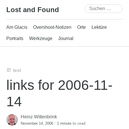
Skip
Suchen
Lost and Found
to
nach:
content
Am Glacis
Overshoot-Notizen
Orte
Lektüre
Portraits
Werkzeuge
Journal
text
links for 2006-11-
14
Heinz Wittenbrink
·
to read
November 14, 2006
1 minute