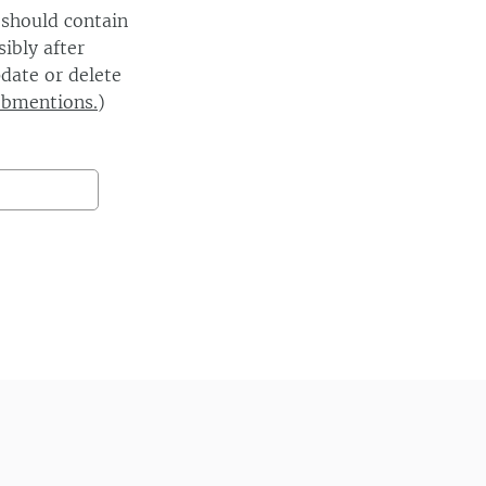
 should contain
ibly after
date or delete
ebmentions.
)