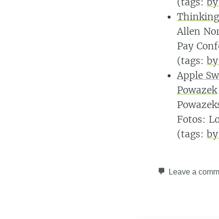
(tags:
by
Thinking
Allen No
Pay Conf
(tags:
by
Apple Sw
Powazek
Powazeks
Fotos: L
(tags:
by
Leave a comm