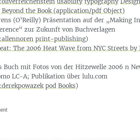
:oliverreichenstein
usability
typography
Desig
 Beyond the Book (application/pdf Object)
rens (O’Reilly) Präsentation auf der „Making I
erence“ zur Zukunft von Buchverlagen
:allennoren
print-publishing
)
eat: The 2006 Heat Wave from NYC Streets by
 Buch mit Fotos von der Hitzewelle 2006 n Ne
omo LC-A; Publikation über lulu.com
:derekpowazek
pod
Books
)
ent