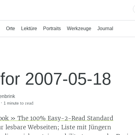
Orte
Lektüre
Portraits
Werkzeuge
Journal
 for 2007-05-18
enbrink
·
to read
1 minute
ook » The 100% Easy-2-Read Standard
ür lesbare Webseiten; Liste mit Jüngern