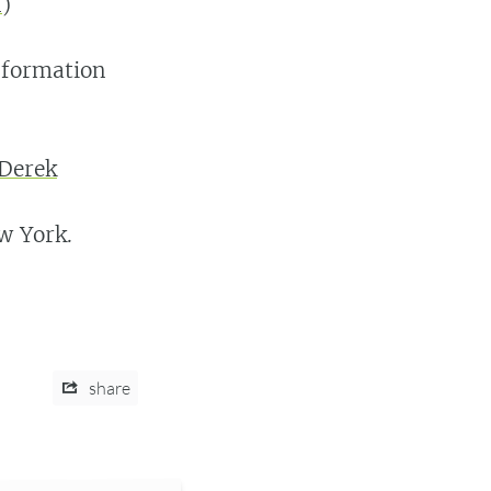
n
)
nformation
 Derek
w York.
share