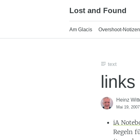
Skip
Lost and Found
to
content
Am Glacis
Overshoot-Notizen
text
links
Heinz Witt
Mai 19, 2007
iA Noteb
Regeln f