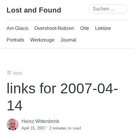
Skip
Suchen
Lost and Found
to
nach:
content
Am Glacis
Overshoot-Notizen
Orte
Lektüre
Portraits
Werkzeuge
Journal
text
links for 2007-04-
14
Heinz Wittenbrink
·
to read
April 15, 2007
2 minutes