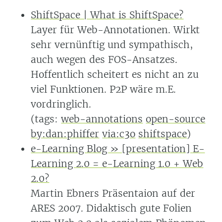
ShiftSpace | What is ShiftSpace?
Layer für Web-Annotationen. Wirkt
sehr vernünftig und sympathisch,
auch wegen des FOS-Ansatzes.
Hoffentlich scheitert es nicht an zu
viel Funktionen. P2P wäre m.E.
vordringlich.
(tags:
web-annotations
open-source
by:dan:phiffer
via:c3o
shiftspace
)
e-Learning Blog » [presentation] E-
Learning 2.0 = e-Learning 1.0 + Web
2.0?
Martin Ebners Präsentaion auf der
ARES 2007. Didaktisch gute Folien