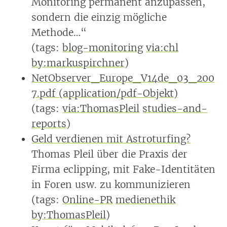
Monitoring permanent anzupassen,
sondern die einzig mögliche
Methode…“
(tags:
blog-monitoring
via:chl
by:markuspirchner
)
NetObserver_Europe_V14de_03_200
7.pdf (application/pdf-Objekt)
(tags:
via:ThomasPleil
studies-and-
reports
)
Geld verdienen mit Astroturfing?
Thomas Pleil über die Praxis der
Firma eclipping, mit Fake-Identitäten
in Foren usw. zu kommunizieren
(tags:
Online-PR
medienethik
by:ThomasPleil
)