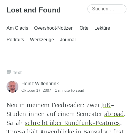
Skip
Suchen
Lost and Found
to
nach:
content
Am Glacis
Overshoot-Notizen
Orte
Lektüre
Portraits
Werkzeuge
Journal
text
Heinz Wittenbrink
·
to read
Oktober 17, 2007
1 minute
Neu in meinem Feedreader: zwei
JuK
-
Studentinnen auf einem Semester
abroad
.
Sarah
schreibt über Rundfunk-Features
,
Teresa hält
Augenblicke in Bangalore
fest.