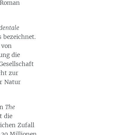
r Roman
dentale
 bezeichnet.
 von
tung die
Gesellschaft
ht zur
er Natur
in
The
t die
ichen Zufall
 20 Millionen