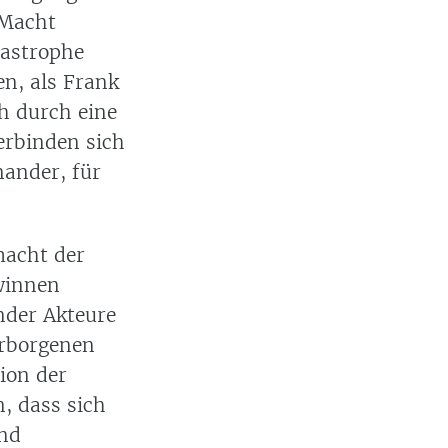
 Macht
tastrophe
en, als Frank
h durch eine
erbinden sich
nander, für
macht der
winnen
nder Akteure
erborgenen
ion der
, dass sich
nd