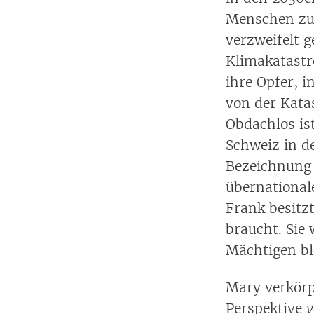
Menschen zum
verzweifelt g
Klimakatastr
ihre Opfer, i
von der Kata
Obdachlos is
Schweiz in d
Bezeichnung 
übernationa
Frank besitz
braucht. Sie 
Mächtigen bl
Mary verkörpe
Perspektive
v