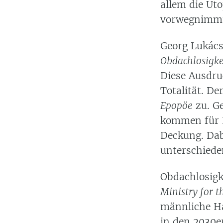
allem die Ut
vorwegnimm
Georg Lukács
Obdachlosigke
Diese Ausdru
Totalität. De
Epopöe
zu. Ge
kommen für 
Deckung. Dab
unterschiede
Obdachlosigke
Ministry for t
männliche Ha
in den 2030er