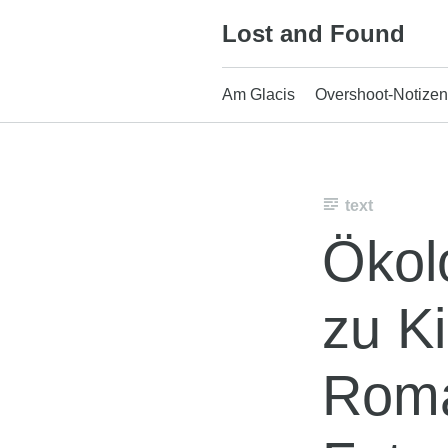
Skip
Lost and Found
to
content
Am Glacis
Overshoot-Notizen
text
Ökol
zu K
Roma