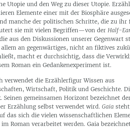
ine Utopie und den Weg zu dieser Utopie. Erzäh
zieren Elemente einer mit der Biosphäre ausge
und manche der politischen Schritte, die zu ihr
äutert sie mit vielen Begriffen—von der
Half-Ea
ie aus den Diskussionen unserer Gegenwart 
 allem an gegenwärtiges, nicht an fiktives zukü
ließt, macht er durchsichtig, dass die Verwirk
esem Roman ein Gedankenexperiment ist.
ch verwendet die Erzählerfigur Wissen aus
chaften, Wirtschaft, Politik und Geschichte. D
k. Seinen gemeinsamen Horizont bezeichnet de
 der Erzählung selbst verwendet wird.
Gaia
steht
uf das sich die vielen wissenschaftlichen Elem
e im Roman verarbeitet werden. Gaia bezeichnet