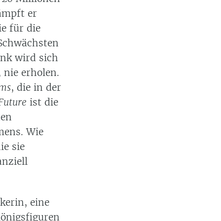
ämpft er
e für die
 Schwächsten
ank wird sich
 nie erholen.
ums
, die in der
 Future
ist die
ten
mens. Wie
die sie
nziell
kerin, eine
Königsfiguren