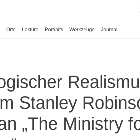
Orte
Lektüre
Portraits
Werkzeuge
Journal
ogischer Realism
im Stanley Robins
n „The Ministry fo