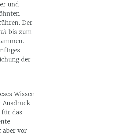
ler und
söhnten
 führen. Der
rth
bis zum
stammen.
nftiges
lichung der
ieses Wissen
r Ausdruck
 für das
ente
 aber vor