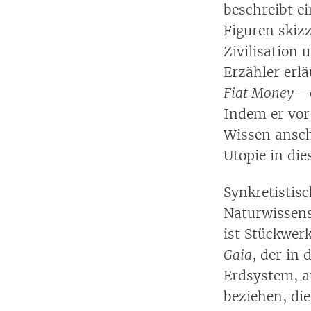
beschreibt e
Figuren skiz
Zivilisation 
Erzähler erl
Fiat Money
—d
Indem er vor
Wissen ansch
Utopie in di
Synkretistis
Naturwissens
ist Stückwer
Gaia
, der in
Erdsystem, a
beziehen, di