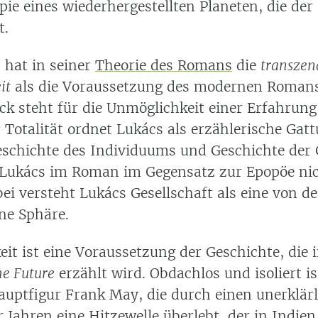
opie eines wiederhergestellten Planeten, die de
t.
 hat in seiner
Theorie des Romans
die
transzen
it
als die Voraussetzung des modernen Romans
ck steht für die Unmöglichkeit einer Erfahrung
r Totalität ordnet Lukács als erzählerische Gat
schichte des Individuums und Geschichte der 
Lukács im Roman im Gegensatz zur Epopöe nic
ei versteht Lukács Gesellschaft als eine von d
ne Sphäre.
it ist eine Voraussetzung der Geschichte, die 
he Future
erzählt wird. Obdachlos und isoliert is
uptfigur Frank May, die durch einen unerklärl
 Jahren eine Hitzewelle überlebt, der in Indien