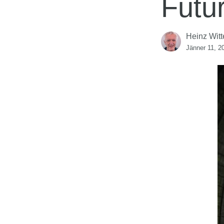
Futu
Heinz Witt
Jänner 11, 2