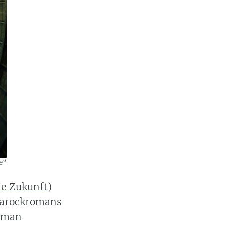
e“
ie Zukunft
)
 Barockromans
Roman