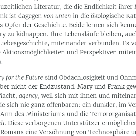
uzeitlichen Literatur, die die Endlichkeit ihrer
ank ist dagegen
von unten
in die ökologische Ka
ls Opfer der Geschichte. Beide lernen sich kenn
ry zu kidnappen. Ihre Lebensläufe bleiben, auc
Liebesgeschichte, miteinander verbunden. Es v
e Aktionsmöglichkeiten und Perspektiven mitei
.
y for the Future
sind Obdachlosigkeit und Ohn
ber nicht der Endzustand. Mary und Frank ge
Macht,
agency
, weil sich mit ihnen und miteina
ie sich nie ganz offenbaren: ein dunkler, im V
 Arm des Ministeriums und die Terrororganisat
li
. Diese verborgenen Unterstützer ermöglichen
 Romans eine Versöhnung von Technosphäre u