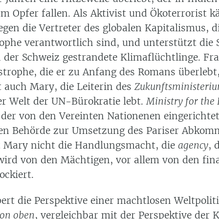
 Opfer fallen. Als Aktivist und Ökoterrorist k
egen die Vertreter des globalen Kapitalismus, di
ophe verantwortlich sind, und unterstützt die
n der Schweiz gestrandete Klimaflüchtlinge. Fr
strophe, die er zu Anfang des Romans überlebt,
t auch Mary, die Leiterin des
Zukunftsministeri
er Welt der UN-Bürokratie lebt.
Ministry for the
der von den Vereinten Nationenen eingerichte
len Behörde zur Umsetzung des Pariser Abkom
t Mary nicht die Handlungsmacht, die
agency
, 
wird von den Mächtigen, vor allem von den fina
ockiert.
rt die Perspektive einer machtlosen Weltpoliti
on oben
, vergleichbar mit der Perspektive der 