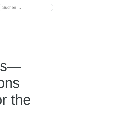
Suchen
nach:
us—
ons
r the