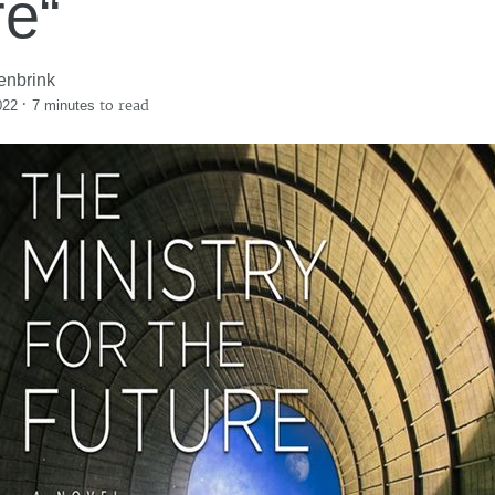
re“
enbrink
·
to read
022
7 minutes