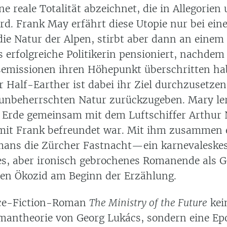
ne reale Totalität abzeichnet, die in Allegorien
rd. Frank May erfährt diese Utopie nur bei ein
die Natur der Alpen, stirbt aber dann an einem
 erfolgreiche Politikerin pensioniert, nachdem
emissionen ihren Höhepunkt überschritten ha
Half-Earther ist dabei ihr Ziel durchzusetzen,
 unbeherrschten Natur zurückzugeben. Mary ler
 Erde gemeinsam mit dem Luftschiffer Arthur 
mit Frank befreundet war. Mit ihm zusammen e
ans die Zürcher Fastnacht—ein karnevaleskes
es, aber ironisch gebrochenes Romanende als 
en Ökozid am Beginn der Erzählung.
nce-Fiction-Roman
The Ministry of the Future
kei
mantheorie von Georg Lukács, sondern eine E