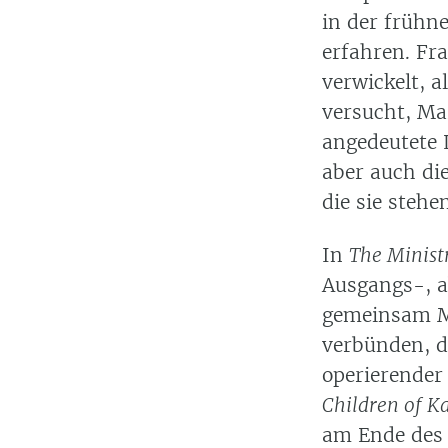
in der frühne
erfahren. Fr
verwickelt, a
versucht, Ma
angedeutete 
aber auch di
die sie stehen
In
The Ministr
Ausgangs-, a
gemeinsam 
verbünden, d
operierender
Children of Ka
am Ende des