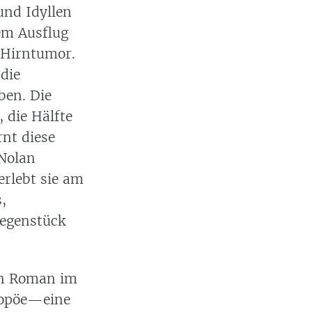
 und Idyllen
em Ausflug
 Hirntumor.
 die
ben. Die
 die Hälfte
nt diese
Nolan
rlebt sie am
,
Gegenstück
n Roman im
popöe—eine