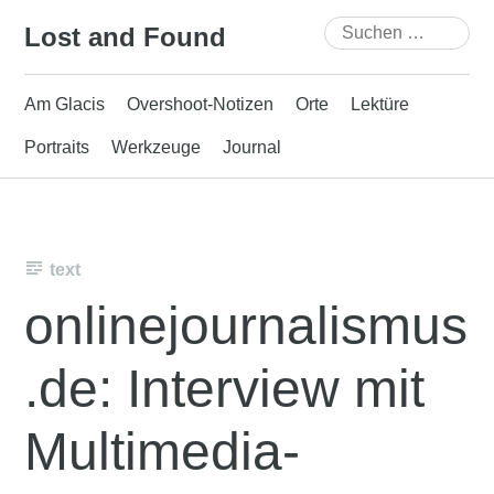
Skip
Suchen
Lost and Found
to
nach:
content
Am Glacis
Overshoot-Notizen
Orte
Lektüre
Portraits
Werkzeuge
Journal
text
onlinejournalismus
.de: Interview mit
Multimedia-