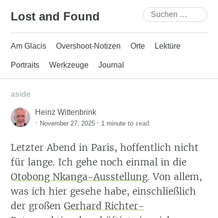
Skip
Suchen
Lost and Found
to
nach:
content
Am Glacis
Overshoot-Notizen
Orte
Lektüre
Portraits
Werkzeuge
Journal
aside
Heinz Wittenbrink
·
·
to read
November 27, 2025
1 minute
Letzter Abend in Paris, hoffentlich nicht
für lange. Ich gehe noch einmal in die
Otobong Nkanga-Ausstellung
. Von allem,
was ich hier gesehe habe, einschließlich
der großen
Gerhard Richter-