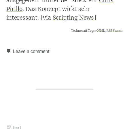
ausgegeben. Hinter der Site steht
Chris
Pirillo
. Das Konzept wirkt sehr
interessant. [via
Scripting News
]
Technorati Tags:
OPML
,
RSS Search
Leave a comment
text