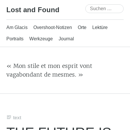
Skip
Suchen
Lost and Found
to
nach:
content
Am Glacis
Overshoot-Notizen
Orte
Lektüre
Portraits
Werkzeuge
Journal
« Mon stile et mon esprit vont
vagabondant de mesmes. »
text