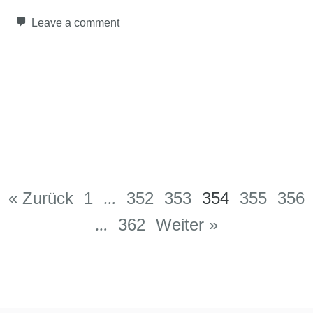
Leave a comment
Post navigation
…
« Zurück
1
352
353
354
355
356
…
362
Weiter »