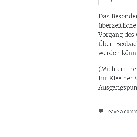
Das Besondere
überzeitlich
Vorgang des 
Über-Beobach
werden könnt
(Mich erinner
für Klee der
Ausgangspunk
Leave a comm