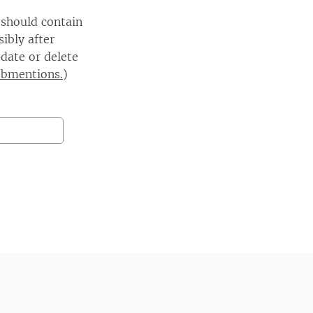
 should contain
ibly after
date or delete
ebmentions.
)