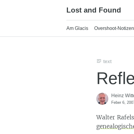
Skip
Lost and Found
to
content
Am Glacis
Overshoot-Notizen
text
Refl
Heinz Witt
Feber 6, 200
Walter Rafel
genealogisch