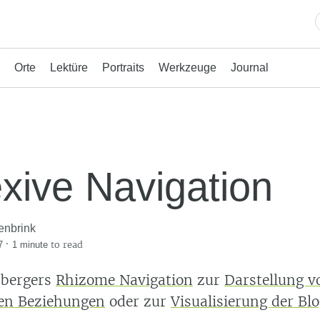
Orte
Lektüre
Portraits
Werkzeuge
Journal
exive Navigation
enbrink
·
to read
7
1 minute
sbergers
Rhizome Navigation
zur
Darstellung v
en Beziehungen
oder zur
Visualisierung der Bl