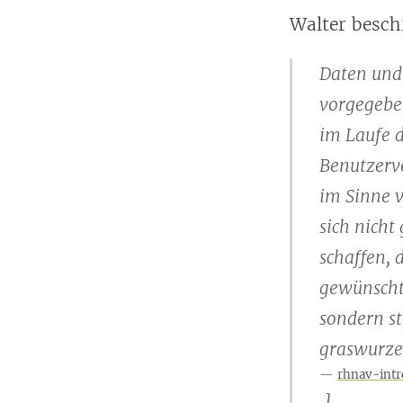
Walter besch
Daten und
vorgegebe
im Laufe d
Benutzerv
im Sinne 
sich nicht
schaffen, 
gewünschte
sondern st
graswurzel
rhnav-intr
.]