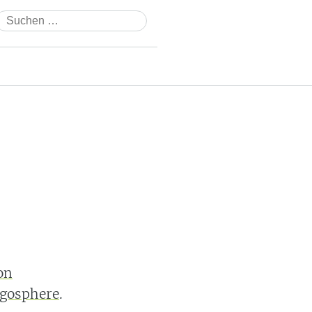
Suchen
nach:
on
ogosphere
.