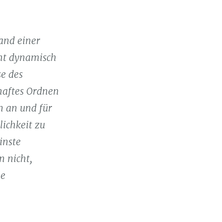
and einer
eht dynamisch
se des
haftes Ordnen
n an und für
lichkeit zu
inste
n nicht,
ie