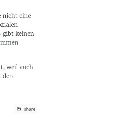
 nicht eine
ozialen
 gibt keinen
enommen
t, weil auch
t den
share