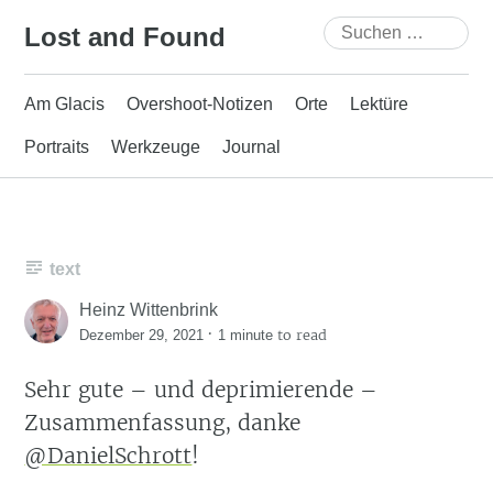
Skip
Suchen
Lost and Found
to
nach:
content
Am Glacis
Overshoot-Notizen
Orte
Lektüre
Portraits
Werkzeuge
Journal
text
Heinz Wittenbrink
·
to read
Dezember 29, 2021
1 minute
Sehr gute – und deprimierende –
Zusammenfassung, danke
@DanielSchrott
!