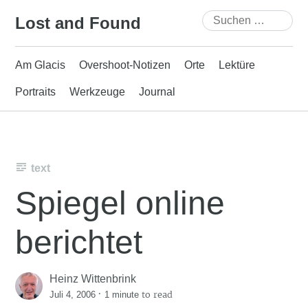
Skip
Suchen
Lost and Found
to
nach:
content
Am Glacis
Overshoot-Notizen
Orte
Lektüre
Portraits
Werkzeuge
Journal
text
Spiegel online
berichtet
Heinz Wittenbrink
·
to read
Juli 4, 2006
1 minute