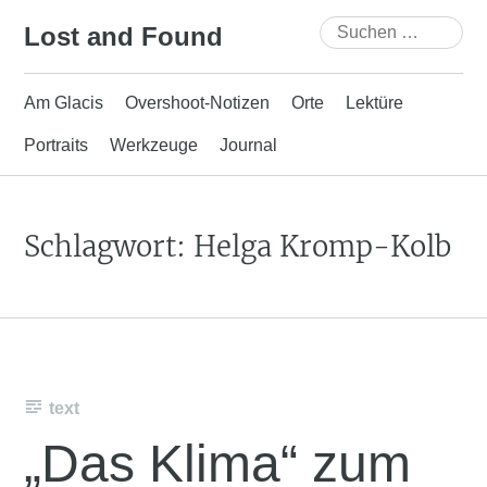
Skip
Suchen
Lost and Found
to
nach:
content
Am Glacis
Overshoot-Notizen
Orte
Lektüre
Portraits
Werkzeuge
Journal
Schlagwort:
Helga Kromp-Kolb
text
„Das Klima“ zum