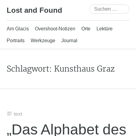
Skip
Suchen
Lost and Found
to
nach:
content
Am Glacis
Overshoot-Notizen
Orte
Lektüre
Portraits
Werkzeuge
Journal
Schlagwort:
Kunsthaus Graz
text
„Das Alphabet des