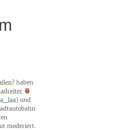
um
raßen?
haben
adreiter
a_laa)
und
tadtautobahn
ten
ut moderiert.