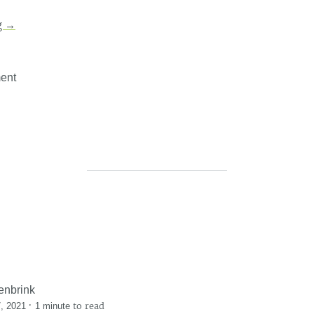
g
→
ent
enbrink
·
to read
, 2021
1 minute