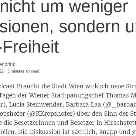
 nicht um weniger
sionen, sondern 
Freiheit
enbrink
·
to read
22
3 minutes
odcast
Braucht die Stadt Wien wirklich neue St
 Tagen der Wiener Stadtpanungschef
Thomas M
r)
,
Lucia Steinwender
,
Barbara Laa (@_barbar
ropshofer (@KKropshofer)
über den Sinn der S
ie die Besetzerinnen und Besetzer in Hirschstet
llen. Die Diskussion ist sachlich, knapp und g