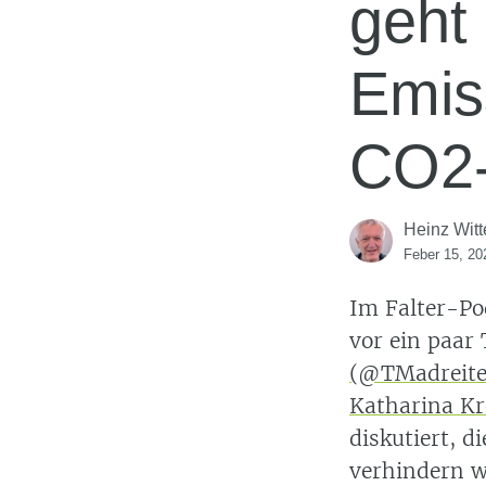
geht
Emis
CO2-
Heinz Witt
Feber 15, 20
Im Falter-P
vor ein paar
(@TMadreite
Katharina K
diskutiert, d
verhindern wo