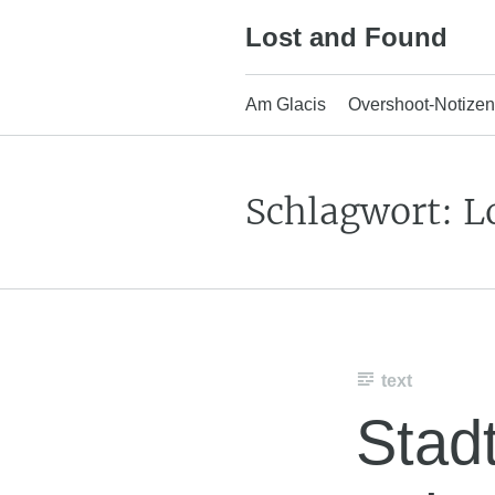
Skip
Lost and Found
to
content
Am Glacis
Overshoot-Notizen
Schlagwort:
L
text
Stad