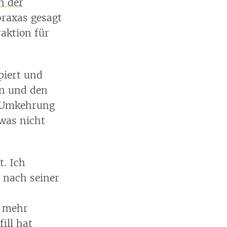
n der
braxas gesagt
aktion für
piert und
n und den
e Umkehrung
was nicht
t. Ich
 nach seiner
t mehr
fill hat